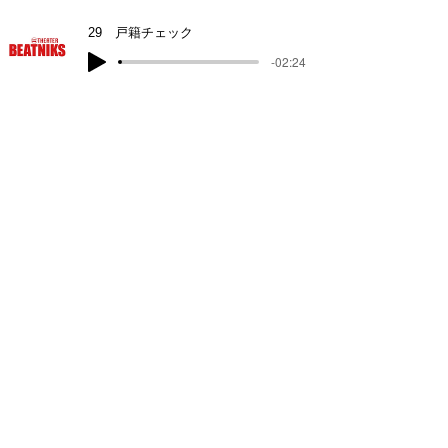
29 戸籍チェック
-02:24
30 リーダースメラニア先生
-03:27
31 キュータマ
-04:11
32 仮どめ
-02:54
33 強 盗
-02:37
34 お披露目